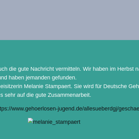
ch die gute Nachricht vermitteln. Wir haben im Herbst na
 und haben jemanden gefunden.
eisitzerin Melanie Stampaert. Sie wird für Deutsche Ge
ns sehr auf die gute Zusammenarbeit.
ttps://www.gehoerlosen-jugend.de/allesueberdgj/geschaef