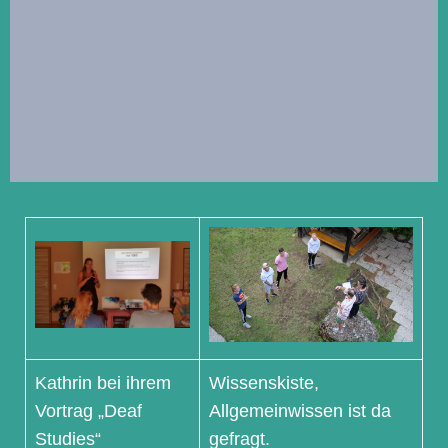
Kathrin bei ihrem
Wissenskiste,
Vortrag „Deaf
Allgemeinwissen ist da
Studies“
gefragt.